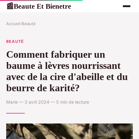
Beaute Et Bienetre
📰
Accueil
›
Beauté
BEAUTÉ
Comment fabriquer un
baume à lèvres nourrissant
avec de la cire d'abeille et du
beurre de karité?
Marie — 3 avril 2024 — 5 min de lecture