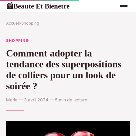
Beaute Et Bienetre
📰
Accueil
›
Shopping
SHOPPING
Comment adopter la
tendance des superpositions
de colliers pour un look de
soirée ?
Marie — 3 avril 2024 — 5 min de lecture